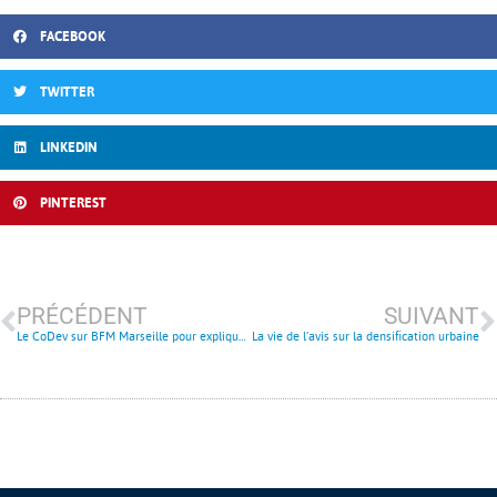
FACEBOOK
TWITTER
LINKEDIN
PINTEREST
PRÉCÉDENT
SUIVANT
Le CoDev sur BFM Marseille pour expliquer la participation citoyenne
La vie de l’avis sur la densification urbaine