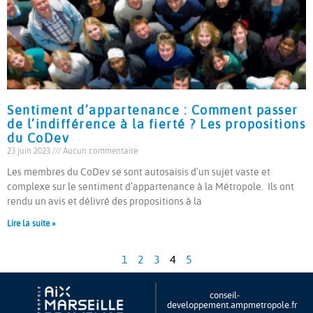
Sentiment d’appartenance : Comment passer
de l’indifférence à la fierté ? Les propositions
du CoDev
23 juin 2023
Aucun commentaire
Les membres du CoDev se sont autosaisis d’un sujet vaste et
complexe sur le sentiment d’appartenance à la Métropole. Ils ont
rendu un avis et délivré des propositions à la
Lire la suite »
1
2
3
4
5
conseil-
developpement.ampmetropole.fr