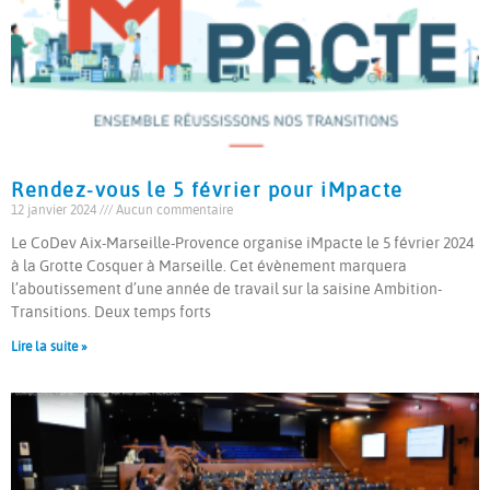
Rendez-vous le 5 février pour iMpacte
12 janvier 2024
Aucun commentaire
Le CoDev Aix-Marseille-Provence organise iMpacte le 5 février 2024
à la Grotte Cosquer à Marseille. Cet évènement marquera
l’aboutissement d’une année de travail sur la saisine Ambition-
Transitions. Deux temps forts
Lire la suite »