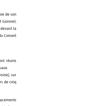
oie de son
d Goninet,
 devant la
du Conseil
ont réunis
saux.
isine), sur
rs de cinq
placements