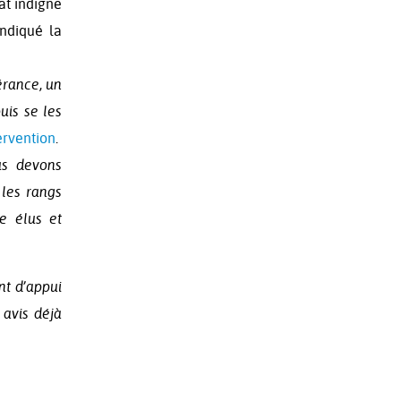
tat indigne
ndiqué la
érance, un
uis se les
ervention
.
s devons
 les rangs
e élus et
nt d’appui
 avis déjà