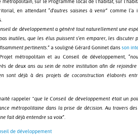
ie métropolitain, sur le Programme local de l’habitat, sur l’habi
ritorial, en attendant
“d’autres saisines à venir”
comme l’a i
.
onseil de développement a généré tout naturellement une esp
pas inutiles, que les élus puissent s’en emparer, les discuter p
ffisamment pertinents.”
a souligné Gérard Goninet dans
son int
Projet métropolitain et au Conseil de développement,
“nou
rès de deux ans au sein de notre institution afin de rejoindre
en sont déjà à des projets de coconstruction élaborés entr
aité rappeler “
que le Conseil de développement était un poi
ance métropolitaine dans la prise de décision. Au travers des
ine fait déjà entendre sa voix”.
onseil de développement