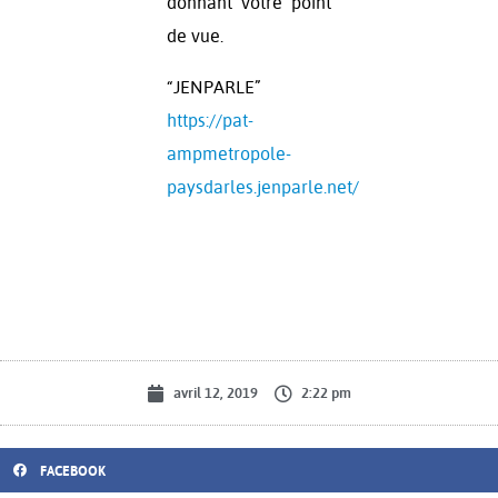
donnant votre point
de vue.
“JENPARLE”
https://pat-
ampmetropole-
paysdarles.jenparle.net/
avril 12, 2019
2:22 pm
FACEBOOK