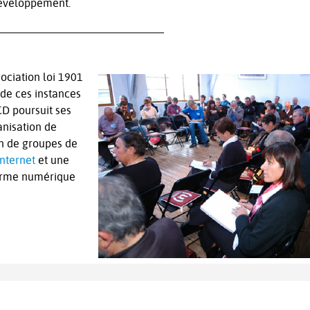
 développement.
sociation loi 1901
 de ces instances
NCD poursuit ses
anisation de
on de groupes de
internet
et une
eforme numérique