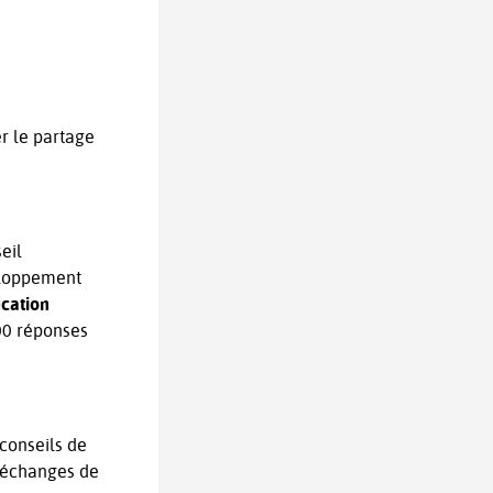
er le partage
eil
veloppement
ication
700 réponses
conseils de
d’échanges de