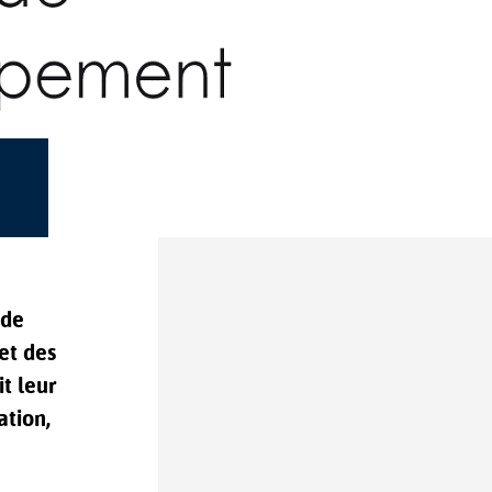
 de
et des
t leur
tion,